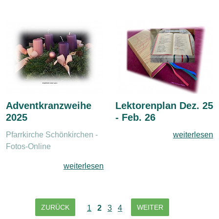
Adventkranzweihe
Lektorenplan Dez. 25
2025
- Feb. 26
Pfarrkirche Schönkirchen -
weiterlesen
Fotos-Online
weiterlesen
ZURÜCK
WEITER
1
2
3
4