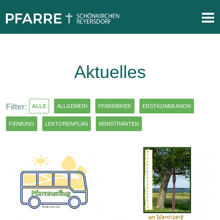
Aktuelles
Filter:
ALLE
ALLGEMEIN
PFARRBRIEF
ERSTKOMMUNION
FIRMUNG
LEKTORENPLAN
MINISTRANTEN