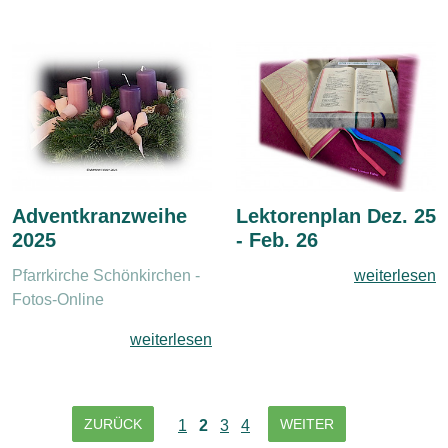
Adventkranzweihe
Lektorenplan Dez. 25
2025
- Feb. 26
Pfarrkirche Schönkirchen -
weiterlesen
Fotos-Online
weiterlesen
ZURÜCK
WEITER
1
2
3
4